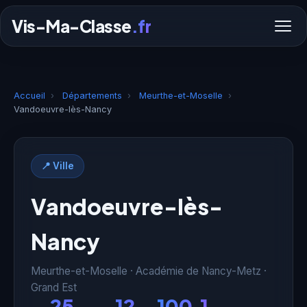
Vis-Ma-Classe
.fr
Accueil
›
Départements
›
Meurthe-et-Moselle
›
Vandoeuvre-lès-Nancy
📍 Ville
Vandoeuvre-lès-
Nancy
Meurthe-et-Moselle · Académie de Nancy-Metz ·
Grand Est
25
12
100.1