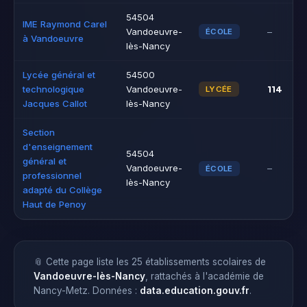
54504
IME Raymond Carel
Vandoeuvre-
–
ÉCOLE
à Vandoeuvre
lès-Nancy
Lycée général et
54500
114
technologique
Vandoeuvre-
LYCÉE
Jacques Callot
lès-Nancy
Section
d'enseignement
54504
général et
Vandoeuvre-
–
ÉCOLE
professionnel
lès-Nancy
adapté du Collège
Haut de Penoy
📎 Cette page liste les 25 établissements scolaires de
Vandoeuvre-lès-Nancy
, rattachés à l'académie de
Nancy-Metz. Données :
data.education.gouv.fr
.