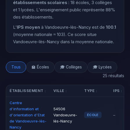
établissements scolaires
: 18 écoles, 3 collèges
et 1 lycées. L'enseignement public représente 88%
des établissements.
L'
IPS moyen
à Vandoeuvre-lès-Nancy est de
100.1
(moyenne nationale ≈ 103). Ce score situe
Vandoeuvre-lès-Nancy dans la moyenne nationale.
Tous
🏫 Écoles
🎓 Collèges
🎓 Lycées
25 résultats
ÉTABLISSEMENT
VILLE
TYPE
IPS
Centre
d'information et
54506
d'orientation d'Etat
Vandoeuvre-
–
ÉCOLE
de Vandoeuvre-lès-
lès-Nancy
Nancy