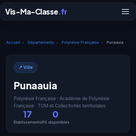
Vis-Ma-Classe
.fr
Accueil
›
Départements
›
Polynésie Française
›
Punaauia
📍 Ville
Punaauia
Polynésie Française · Académie de Polynésie
Française · TOM et Collectivités territoriales
17
0
Établissements
IPS disponibles