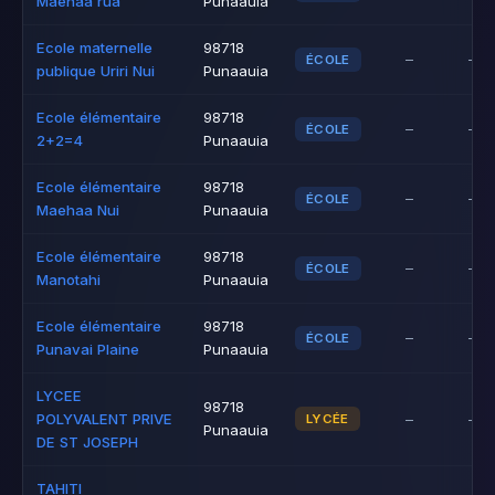
Maehaa rua
Punaauia
Ecole maternelle
98718
–
–
ÉCOLE
publique Uriri Nui
Punaauia
Ecole élémentaire
98718
–
–
ÉCOLE
2+2=4
Punaauia
Ecole élémentaire
98718
–
–
ÉCOLE
Maehaa Nui
Punaauia
Ecole élémentaire
98718
–
–
ÉCOLE
Manotahi
Punaauia
Ecole élémentaire
98718
–
–
ÉCOLE
Punavai Plaine
Punaauia
LYCEE
98718
POLYVALENT PRIVE
–
–
LYCÉE
Punaauia
DE ST JOSEPH
TAHITI