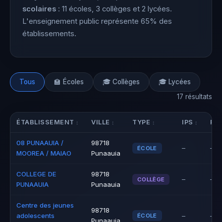
scolaires
: 11 écoles, 3 collèges et 2 lycées.
L'enseignement public représente 65% des
établissements.
Tous
🏫 Écoles
🎓 Collèges
🎓 Lycées
17 résultats
ÉTABLISSEMENT
VILLE
TYPE
IPS
RÉ
08 PUNAAUIA /
98718
–
–
ÉCOLE
MOOREA / MAIAO
Punaauia
COLLEGE DE
98718
–
–
COLLÈGE
PUNAAUIA
Punaauia
Centre des jeunes
98718
adolescents
–
–
ÉCOLE
Punaauia