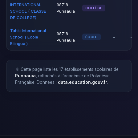
INTERNATIONAL
98718
–
–
COLLÈGE
SCHOOL ( CLASSE
Punaauia
DE COLLEGE)
Tahiti International
98718
School ( Ecole
–
–
ÉCOLE
Punaauia
Bilingue )
📎 Cette page liste les 17 établissements scolaires de
Punaauia
, rattachés à l'académie de Polynésie
Française. Données :
data.education.gouv.fr
.