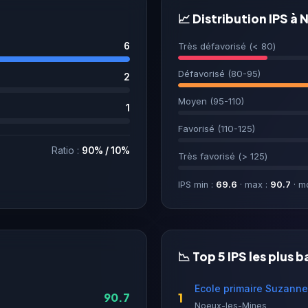
📈 Distribution IPS 
6
Très défavorisé (< 80)
Défavorisé (80-95)
2
Moyen (95-110)
1
Favorisé (110-125)
Ratio :
90% / 10%
Très favorisé (> 125)
IPS min :
69.6
· max :
90.7
· m
📉 Top 5 IPS les plus b
Ecole primaire Suzanne
1
90.7
Noeux-les-Mines