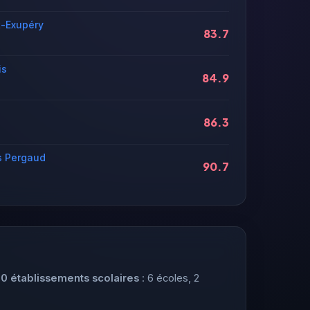
t-Exupéry
83.7
is
84.9
86.3
s Pergaud
90.7
10 établissements scolaires
: 6 écoles, 2