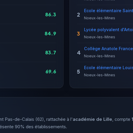
Ecole élémentaire Sain
2
86.3
Noeux-les-Mines
Lycée polyvalent d'Arto
3
84.9
Noeux-les-Mines
Collège Anatole France
4
83.7
Noeux-les-Mines
Ecole élémentaire Loui
5
69.6
Noeux-les-Mines
t Pas-de-Calais (62), rattachée à l'
académie de Lille
, compte
présente 90% des établissements.