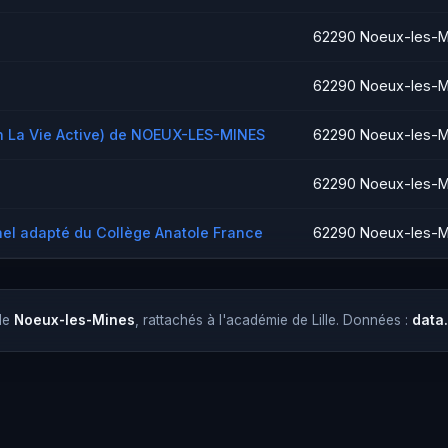
62290 Noeux-les-M
62290 Noeux-les-M
n La Vie Active) de NOEUX-LES-MINES
62290 Noeux-les-M
62290 Noeux-les-M
nel adapté du Collège Anatole France
62290 Noeux-les-M
 de
Noeux-les-Mines
, rattachés à l'académie de Lille. Données :
data