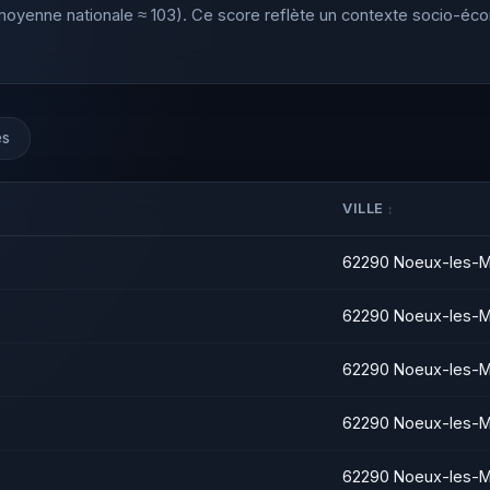
oyenne nationale ≈ 103). Ce score reflète un contexte socio-éc
es
VILLE
62290 Noeux-les-M
62290 Noeux-les-M
62290 Noeux-les-M
62290 Noeux-les-M
62290 Noeux-les-M