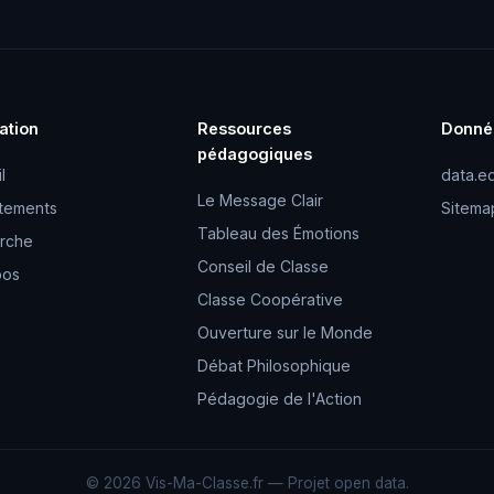
ation
Ressources
Donné
pédagogiques
l
data.ed
Le Message Clair
tements
Sitema
Tableau des Émotions
rche
Conseil de Classe
pos
Classe Coopérative
Ouverture sur le Monde
Débat Philosophique
Pédagogie de l'Action
© 2026 Vis-Ma-Classe.fr — Projet open data.