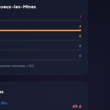
à Noeux-les-Mines
1
4
0
0
0
oyenne nationale ≈ 103
as
 Blin
69.6