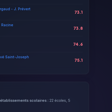
rgaud - J. Prévert
73.1
n Racine
73.8
74.6
ivé Saint-Joseph
75.1
 établissements scolaires
: 22 écoles, 5