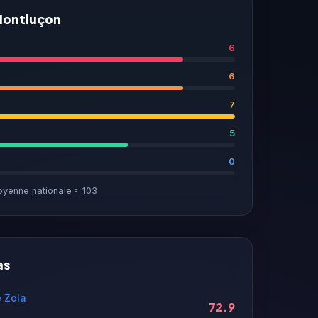
 Montluçon
6
6
7
5
0
oyenne nationale ≈ 103
as
e Zola
72.9