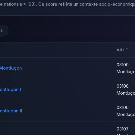
nationale ≈ 103). Ce score reflète un contexte socio-économiqu
es
VILLE
03100
e Montluçon
Montluç
03100
ontluçon I
Montluç
03100
ontluçon II
Montluç
03107