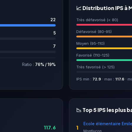
📈 Distribution IPS à
22
Très défavorisé (< 80)
Défavorisé (80-95)
5
Moyen (95-110)
7
Favorisé (110-125)
Ratio :
76% / 19%
Très favorisé (> 125)
IPS min :
72.9
· max :
117.6
· m
📉 Top 5 IPS les plus b
Ecole élémentaire Emil
1
117.6
Montluçon