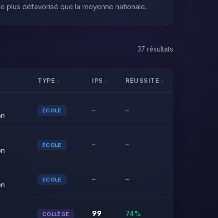
e plus défavorisé que la moyenne nationale.
37 résultats
TYPE
IPS
RÉUSSITE
–
–
ÉCOLE
on
–
–
ÉCOLE
on
–
–
ÉCOLE
on
99
74%
COLLÈGE