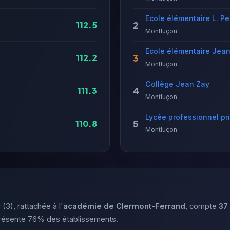
Ecole élémentaire L. Pe
2
112.5
Montluçon
Ecole élémentaire Jea
3
112.2
Montluçon
Collège Jean Zay
4
111.3
Montluçon
Lycée professionnel pr
5
110.8
Montluçon
(3), rattachée à l'
académie de Clermont-Ferrand
, compte
37
présente 76% des établissements.