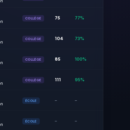
on
75
77%
COLLÈGE
on
104
73%
COLLÈGE
on
85
100%
COLLÈGE
on
111
95%
COLLÈGE
on
–
–
ÉCOLE
on
–
–
ÉCOLE
on