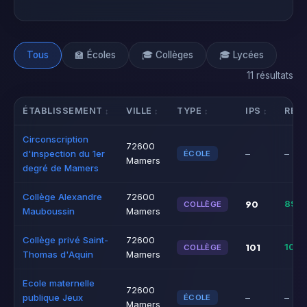
Tous
🏫 Écoles
🎓 Collèges
🎓 Lycées
11 résultats
ÉTABLISSEMENT
VILLE
TYPE
IPS
RÉU
Circonscription
72600
d'inspection du 1er
–
–
ÉCOLE
Mamers
degré de Mamers
Collège Alexandre
72600
90
89%
COLLÈGE
Mauboussin
Mamers
Collège privé Saint-
72600
101
100
COLLÈGE
Thomas d'Aquin
Mamers
Ecole maternelle
72600
publique Jeux
–
–
ÉCOLE
Mamers