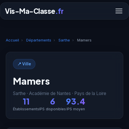
Vis-Ma-Classe
.fr
Accueil
›
Départements
›
Sarthe
›
Mamers
📍 Ville
Mamers
Sarthe · Académie de Nantes · Pays de la Loire
11
6
93.4
Établissements
IPS disponibles
IPS moyen