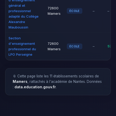
d'enseignement
général et
72600
professionnel
–
–
ÉCOLE
Mamers
adapté du Collège
Alexandre
Mauboussin
Section
d'enseignement
72600
–
57.1
ÉCOLE
professionnel du
Mamers
LPO Perseigne
📎 Cette page liste les 11 établissements scolaires de
Mamers
, rattachés à l'académie de Nantes. Données
:
data.education.gouv.fr
.