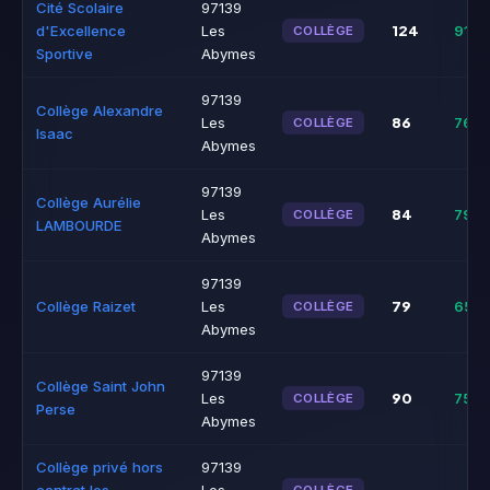
Cité Scolaire
97139
124
d'Excellence
Les
91%
COLLÈGE
Sportive
Abymes
97139
Collège Alexandre
86
Les
76%
COLLÈGE
Isaac
Abymes
97139
Collège Aurélie
84
Les
79%
COLLÈGE
LAMBOURDE
Abymes
97139
79
Collège Raizet
Les
65%
COLLÈGE
Abymes
97139
Collège Saint John
90
Les
75%
COLLÈGE
Perse
Abymes
Collège privé hors
97139