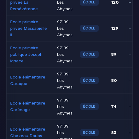
120
privée La
Les
–
ÉCOLE
Persévérance
Abymes
Ecole primaire
97139
129
privée Massabielle
Les
–
ÉCOLE
II
Abymes
Ecole primaire
97139
89
publique Joseph
Les
–
ÉCOLE
Ignace
Abymes
97139
Ecole élémentaire
80
Les
–
ÉCOLE
Caraque
Abymes
97139
Ecole élémentaire
74
Les
–
ÉCOLE
Carénage
Abymes
97139
Ecole élémentaire
83
Les
–
ÉCOLE
Chazeau-Doubs