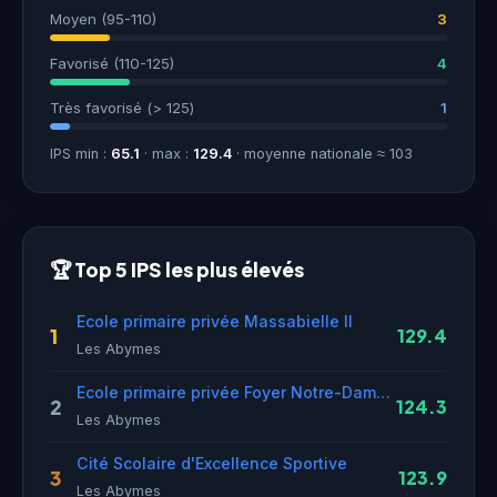
Moyen (95-110)
3
Favorisé (110-125)
4
Très favorisé (> 125)
1
IPS min :
65.1
· max :
129.4
· moyenne nationale ≈ 103
🏆 Top 5 IPS les plus élevés
Ecole primaire privée Massabielle II
1
129.4
Les Abymes
Ecole primaire privée Foyer Notre-Dame de Grâce
2
124.3
Les Abymes
Cité Scolaire d'Excellence Sportive
3
123.9
Les Abymes