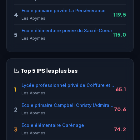
Ecole primaire privée La Persévérance
4
119.5
Les Abymes
Ecole élémentaire privée du Sacré-Coeur
5
115.0
Les Abymes
📉 Top 5 IPS les plus bas
Lycée professionnel privé de Coiffure et d'Esthétique
1
65.1
Les Abymes
Ecole primaire Campbell Christy (Admiral T)
2
70.6
Les Abymes
Ecole élémentaire Carénage
3
74.2
Les Abymes