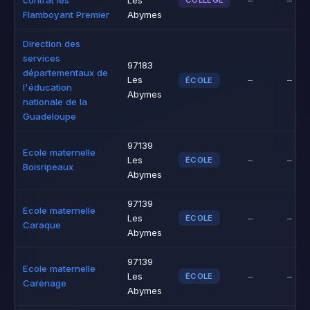
contrat les
Les
–
–
COLLÈGE
Flamboyant Premier
Abymes
Direction des
services
97183
départementaux de
Les
–
–
ÉCOLE
l'éducation
Abymes
nationale de la
Guadeloupe
97139
Ecole maternelle
Les
–
–
ÉCOLE
Boisripeaux
Abymes
97139
Ecole maternelle
Les
–
–
ÉCOLE
Caraque
Abymes
97139
Ecole maternelle
Les
–
–
ÉCOLE
Carénage
Abymes