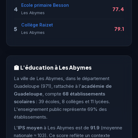
Ecole primaire Besson
4
77.4
Les Abymes
Collège Raizet
5
79.1
Les Abymes
🏫 L'éducation à Les Abymes
La ville de Les Abymes, dans le département
Guadeloupe (971), rattachée à l'
académie de
Guadeloupe
, compte
68 établissements
scolaires
: 39 écoles, 8 collèges et 11 lycées.
L'enseignement public représente 69% des
établissements.
L'
IPS moyen
à Les Abymes est de
91.9
(moyenne
nationale ≈ 103). Ce score reflète un contexte