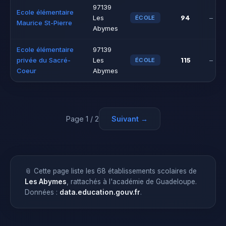
97139
Ecole élémentaire
94
Les
–
ÉCOLE
Maurice St-Pierre
Abymes
Ecole élémentaire
97139
115
privée du Sacré-
Les
–
ÉCOLE
Coeur
Abymes
Page 1 / 2
Suivant →
📎 Cette page liste les 68 établissements scolaires de
Les Abymes
, rattachés à l'académie de Guadeloupe.
Données :
data.education.gouv.fr
.