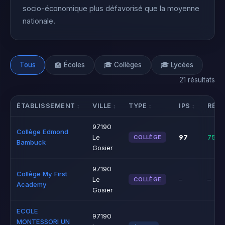
socio-économique plus défavorisé que la moyenne
nationale.
Tous
🏫 Écoles
🎓 Collèges
🎓 Lycées
21 résultats
ÉTABLISSEMENT
VILLE
TYPE
IPS
RÉUS
97190
Collège Edmond
97
Le
75%
COLLÈGE
Bambuck
Gosier
97190
Collège My First
Le
–
–
COLLÈGE
Academy
Gosier
ECOLE
97190
MONTESSORI UN