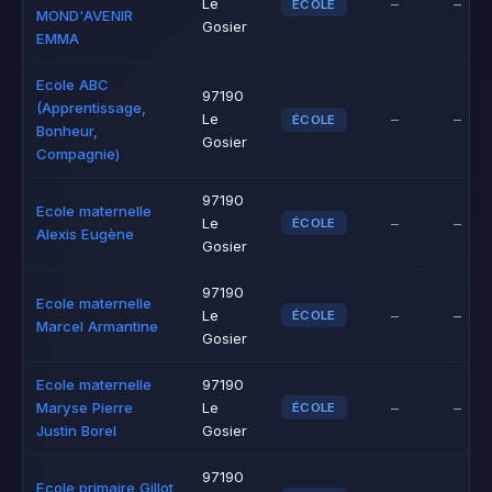
Le
–
–
ÉCOLE
MOND'AVENIR
Gosier
EMMA
Ecole ABC
97190
(Apprentissage,
Le
–
–
ÉCOLE
Bonheur,
Gosier
Compagnie)
97190
Ecole maternelle
Le
–
–
ÉCOLE
Alexis Eugène
Gosier
97190
Ecole maternelle
Le
–
–
ÉCOLE
Marcel Armantine
Gosier
Ecole maternelle
97190
Maryse Pierre
Le
–
–
ÉCOLE
Justin Borel
Gosier
97190
Ecole primaire Gillot