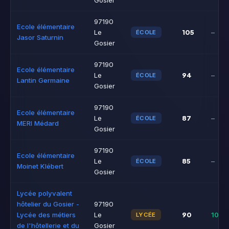
Gosier
97190
Ecole élémentaire
105
Le
–
ÉCOLE
Jasor Saturnin
Gosier
97190
Ecole élémentaire
94
Le
–
ÉCOLE
Lantin Germaine
Gosier
97190
Ecole élémentaire
87
Le
–
ÉCOLE
MERI Médard
Gosier
97190
Ecole élémentaire
85
Le
–
ÉCOLE
Moinet Klébert
Gosier
Lycée polyvalent
hôtelier du Gosier -
97190
90
Lycée des métiers
Le
100
LYCÉE
de l'hôtellerie et du
Gosier