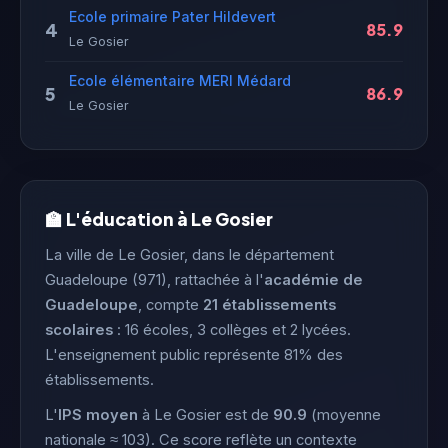
Ecole primaire Pater Hildevert
4
85.9
Le Gosier
Ecole élémentaire MERI Médard
5
86.9
Le Gosier
🏫 L'éducation à Le Gosier
La ville de Le Gosier, dans le département
Guadeloupe (971), rattachée à l'
académie de
Guadeloupe
, compte
21 établissements
scolaires
: 16 écoles, 3 collèges et 2 lycées.
L'enseignement public représente 81% des
établissements.
L'
IPS moyen
à Le Gosier est de
90.9
(moyenne
nationale ≈ 103). Ce score reflète un contexte