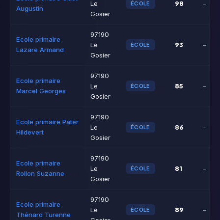
98
Le
–
ÉCOLE
Augustin
Gosier
97190
Ecole primaire
93
Le
–
ÉCOLE
Lazare Armand
Gosier
97190
Ecole primaire
85
Le
–
ÉCOLE
Marcel Georges
Gosier
97190
Ecole primaire Pater
86
Le
–
ÉCOLE
Hildevert
Gosier
97190
Ecole primaire
81
Le
–
ÉCOLE
Rollon Suzanne
Gosier
97190
Ecole primaire
89
Le
–
ÉCOLE
Thénard Turenne