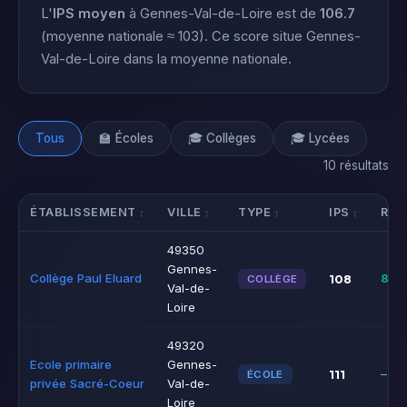
L'
IPS moyen
à Gennes-Val-de-Loire est de
106.7
(moyenne nationale ≈ 103). Ce score situe Gennes-
Val-de-Loire dans la moyenne nationale.
Tous
🏫 Écoles
🎓 Collèges
🎓 Lycées
10 résultats
ÉTABLISSEMENT
VILLE
TYPE
IPS
RÉU
49350
Gennes-
Collège Paul Eluard
108
85%
COLLÈGE
Val-de-
Loire
49320
Ecole primaire
Gennes-
111
–
ÉCOLE
privée Sacré-Coeur
Val-de-
Loire