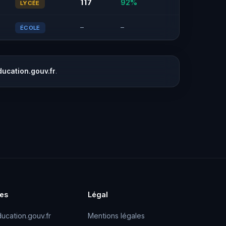
117
92%
LYCÉE
–
–
ÉCOLE
ducation.gouv.fr
.
es
Légal
ucation.gouv.fr
Mentions légales