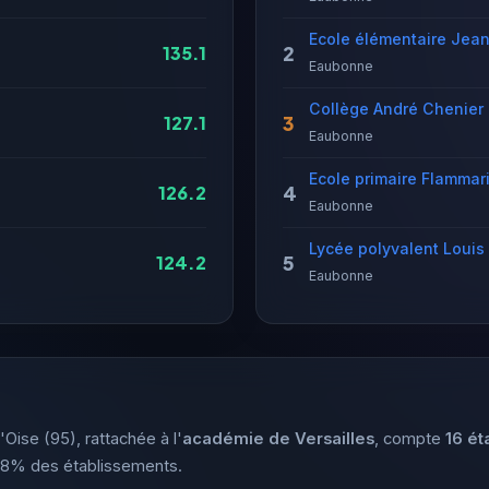
Ecole élémentaire Je
2
135.1
Eaubonne
Collège André Chenier
3
127.1
Eaubonne
Ecole primaire Flammar
4
126.2
Eaubonne
Lycée polyvalent Loui
5
124.2
Eaubonne
Oise (95), rattachée à l'
académie de Versailles
, compte
16 ét
 88% des établissements.