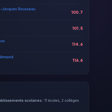
an-Jacques Rousseau
100.7
101.5
ion
114.6
s Armand
116.6
ablissements scolaires
: 11 écoles, 2 collèges