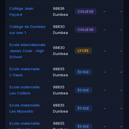
Collège Jean
98836
–
–
COLLÈGE
Fayard
Dumbea
Collège de Dumbéa
98830
–
–
COLLÈGE
sur mer 1
Dumbea
Ecole internationale
98830
James Cook - High
–
–
LYCÉE
Dumbea
School
Ecole maternelle
98835
–
–
ÉCOLE
L'Oasis
Dumbea
Ecole maternelle
98835
–
–
ÉCOLE
Les Colibris
Dumbea
Ecole maternelle
98835
–
–
ÉCOLE
Les Myosotis
Dumbea
Ecole maternelle
98835
–
–
ÉCOLE