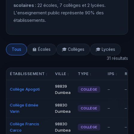
scolaires
: 22 écoles, 7 collèges et 2 lycées.
L'enseignement public représente 90% des
établissements.
Tous
🏫 Écoles
🎓 Collèges
🎓 Lycées
31 résultats
ÉTABLISSEMENT
VILLE
TYPE
IPS
RÉU
98839
Collège Apogoti
–
–
COLLÈGE
Dumbea
Collège Edmée
98830
–
–
COLLÈGE
Varin
Dumbea
Collège Francis
98830
–
–
COLLÈGE
Carco
Dumbea