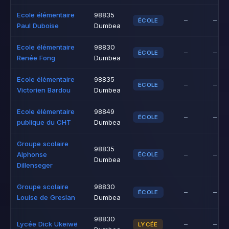
Ecole élémentaire
98835
–
–
ÉCOLE
Paul Duboise
Dumbea
Ecole élémentaire
98830
–
–
ÉCOLE
Renée Fong
Dumbea
Ecole élémentaire
98835
–
–
ÉCOLE
Victorien Bardou
Dumbea
Ecole élémentaire
98849
–
–
ÉCOLE
publique du CHT
Dumbea
Groupe scolaire
98835
Alphonse
–
–
ÉCOLE
Dumbea
Dillenseger
Groupe scolaire
98830
–
–
ÉCOLE
Louise de Greslan
Dumbea
98830
Lycée Dick Ukeiwë
–
–
LYCÉE