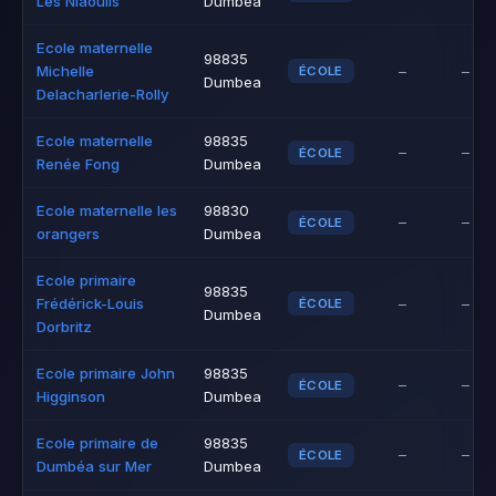
Les Niaoulis
Dumbea
Ecole maternelle
98835
Michelle
–
–
ÉCOLE
Dumbea
Delacharlerie-Rolly
Ecole maternelle
98835
–
–
ÉCOLE
Renée Fong
Dumbea
Ecole maternelle les
98830
–
–
ÉCOLE
orangers
Dumbea
Ecole primaire
98835
Frédérick-Louis
–
–
ÉCOLE
Dumbea
Dorbritz
Ecole primaire John
98835
–
–
ÉCOLE
Higginson
Dumbea
Ecole primaire de
98835
–
–
ÉCOLE
Dumbéa sur Mer
Dumbea