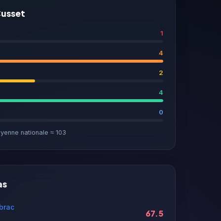
Cusset
1
4
2
4
0
yenne nationale ≈ 103
as
ubrac
67.5