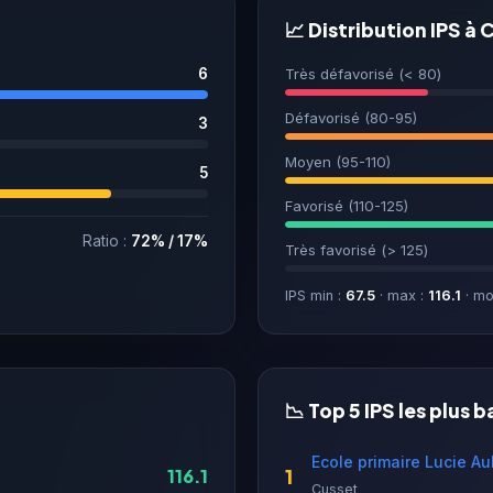
📈 Distribution IPS à 
6
Très défavorisé (< 80)
Défavorisé (80-95)
3
Moyen (95-110)
5
Favorisé (110-125)
Ratio :
72% / 17%
Très favorisé (> 125)
IPS min :
67.5
· max :
116.1
· mo
📉 Top 5 IPS les plus b
Ecole primaire Lucie A
1
116.1
Cusset