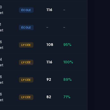
0
116
–
ÉCOLE
et
1
–
–
ÉCOLE
et
6
108
95%
LYCÉE
et
4
116
100%
LYCÉE
et
6
92
89%
LYCÉE
et
6
82
71%
LYCÉE
et