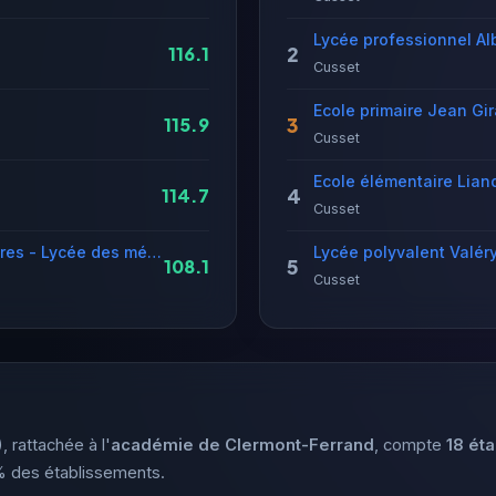
2
116.1
Cusset
Ecole primaire Jean Gi
3
115.9
Cusset
Ecole élémentaire Lian
4
114.7
Cusset
Lycée général et technologique Albert Londres - Lycée des métiers du bois, des énergies et des services aux organisations
Lycée polyvalent Valér
5
108.1
Cusset
, rattachée à l'
académie de Clermont-Ferrand
, compte
18 ét
% des établissements.