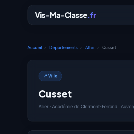
Vis-Ma-Classe
.fr
Accueil
›
Départements
›
Allier
›
Cusset
📍 Ville
Cusset
Allier · Académie de Clermont-Ferrand · Auv