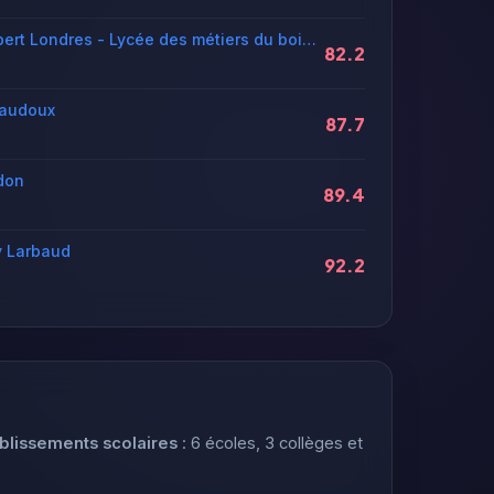
Lycée professionnel Albert Londres - Lycée des métiers du bois, des énergies et des services aux organisations
82.2
raudoux
87.7
don
89.4
y Larbaud
92.2
ablissements scolaires
: 6 écoles, 3 collèges et