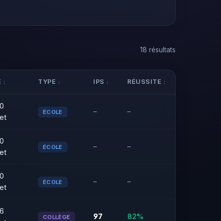
18 résultats
E
TYPE
IPS
RÉUSSITE
0
–
–
ÉCOLE
et
0
–
–
ÉCOLE
et
0
–
–
ÉCOLE
et
6
97
82%
COLLÈGE