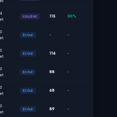
et
4
115
96%
COLLÈGE
et
0
–
–
ÉCOLE
et
0
116
–
ÉCOLE
et
0
88
–
ÉCOLE
et
0
68
–
ÉCOLE
et
0
89
–
ÉCOLE
et