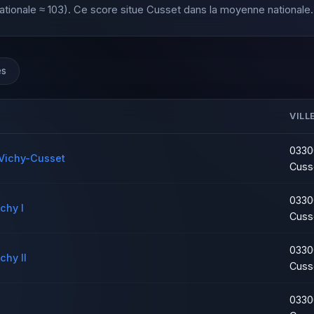
ionale ≈ 103). Ce score situe Cusset dans la moyenne nationale.
es
VILL
0330
 Vichy-Cusset
Cuss
0330
chy I
Cuss
0330
chy II
Cuss
0330