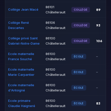
86101
Collège Jean Macé
89
COLLÈGE
Châtellerault
Collège René
86106
93
COLLÈGE
Descartes
Châtellerault
Collège privé Saint
86100
106
COLLÈGE
Gabriel-Notre-Dame
Châtellerault
Ecole maternelle
86100
–
ÉCOLE
France Souché
Châtellerault
Ecole maternelle
86100
–
ÉCOLE
Marie Carpantier
Châtellerault
Ecole maternelle
86100
–
ÉCOLE
d'Antoigné
Châtellerault
Ecole primaire
86100
83
ÉCOLE
Claudie Haigneré
Châtellerault