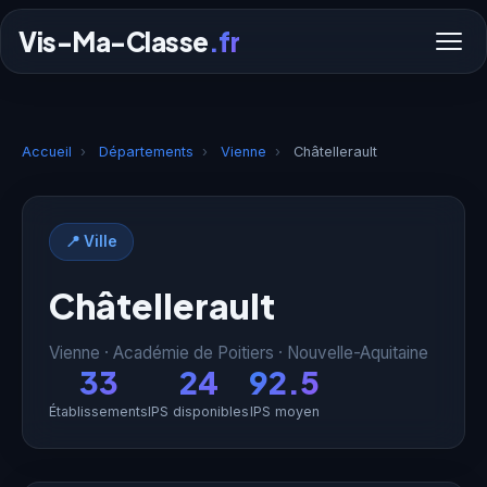
Vis-Ma-Classe
.fr
Accueil
›
Départements
›
Vienne
›
Châtellerault
📍 Ville
Châtellerault
Vienne · Académie de Poitiers · Nouvelle-Aquitaine
33
24
92.5
Établissements
IPS disponibles
IPS moyen