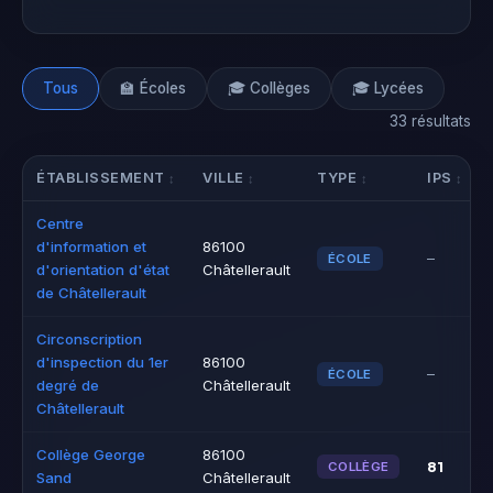
Tous
🏫 Écoles
🎓 Collèges
🎓 Lycées
33 résultats
ÉTABLISSEMENT
VILLE
TYPE
IPS
Centre
d'information et
86100
–
ÉCOLE
d'orientation d'état
Châtellerault
de Châtellerault
Circonscription
d'inspection du 1er
86100
–
ÉCOLE
degré de
Châtellerault
Châtellerault
Collège George
86100
81
COLLÈGE
Sand
Châtellerault