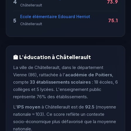
4
73.9
Châtellerault
Ecole élémentaire Edouard Herriot
5
75.1
Châtellerault
🏫 L'éducation à Châtellerault
La ville de Châtellerault, dans le département
Vienne (86), rattachée à l'
académie de Poitiers
,
compte
33 établissements scolaires
: 18 écoles, 6
collèges et 5 lycées. L'enseignement public
représente 76% des établissements.
L'
IPS moyen
à Châtellerault est de
92.5
(moyenne
nationale ≈ 103). Ce score reflète un contexte
socio-économique plus défavorisé que la moyenne
nationale.