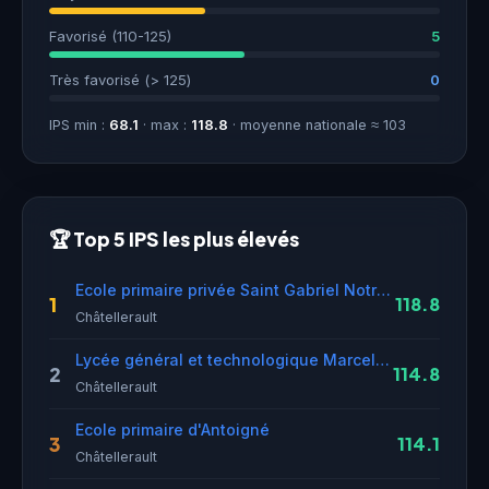
Favorisé (110-125)
5
Très favorisé (> 125)
0
IPS min :
68.1
· max :
118.8
· moyenne nationale ≈ 103
🏆 Top 5 IPS les plus élevés
Ecole primaire privée Saint Gabriel Notre-Dame
1
118.8
Châtellerault
Lycée général et technologique Marcelin Berthelot
2
114.8
Châtellerault
Ecole primaire d'Antoigné
3
114.1
Châtellerault