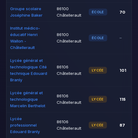
Groupe scolaire
86100
70
ÉCOLE
Joséphine Baker
Châtellerault
Institut médico-
éducatif Henri
86100
–
ÉCOLE
Wallon -
Châtellerault
Châtellerault
Lycée général et
technologique Cité
86106
101
LYCÉE
technique Edouard
Châtellerault
Branly
Lycée général et
86106
115
technologique
LYCÉE
Châtellerault
Marcelin Berthelot
Lycée
86106
87
professionnel
LYCÉE
Châtellerault
Edouard Branly