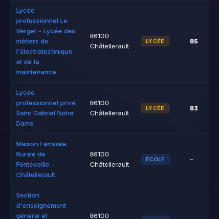
Lycée
professionnel Le
Verger - Lycée des
86100
85
métiers de
LYCÉE
Châtellerault
l'électrotechnique
et de la
maintenance
Lycée
professionnel privé
86100
83
LYCÉE
Saint Gabriel Notre
Châtellerault
Dame
Maison Familiale
Rurale de
86100
–
ÉCOLE
Fonteveille -
Châtellerault
Châtellerault
Section
d'enseignement
général et
86100