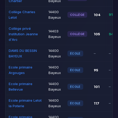
Chartier
Bayeux
Collège Charles
14400
104
91%
COLLÈGE
Letot
Bayeux
Collège privé
14403
105
Institution Jeanne
94%
COLLÈGE
Bayeux
d'Arc
DAMS DU BESSIN
14400
–
–
ÉCOLE
BAYEUX
Bayeux
Ecole primaire
14400
95
–
ÉCOLE
Argouges
Bayeux
Ecole primaire
14400
101
–
ÉCOLE
Bellevue
Bayeux
Ecole primaire Letot
14400
117
–
ÉCOLE
la Poterie
Bayeux
Ecole primaire
14400