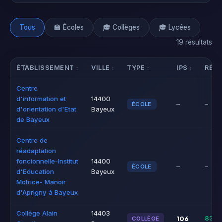
Tous
🏫 Écoles
🎓 Collèges
🎓 Lycées
19 résultats
ÉTABLISSEMENT
VILLE
TYPE
IPS
RÉUS
Centre
d'information et
14400
–
–
ÉCOLE
d'orientation d'Etat
Bayeux
de Bayeux
Centre de
réadaptation
foncionnelle-Institut
14400
–
–
ÉCOLE
d'Education
Bayeux
Motrice- Manoir
d'Aprigny à Bayeux
Collège Alain
14403
106
83%
COLLÈGE