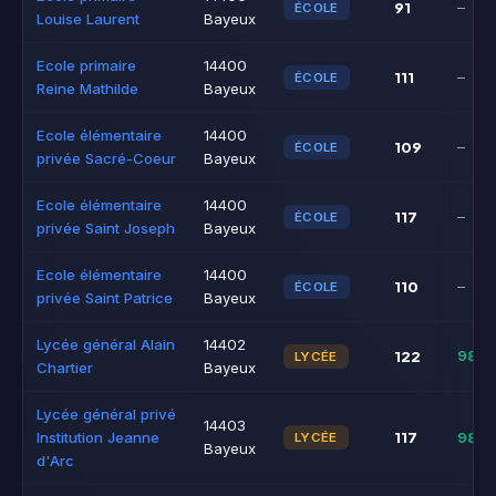
91
–
ÉCOLE
Louise Laurent
Bayeux
Ecole primaire
14400
111
–
ÉCOLE
Reine Mathilde
Bayeux
Ecole élémentaire
14400
109
–
ÉCOLE
privée Sacré-Coeur
Bayeux
Ecole élémentaire
14400
117
–
ÉCOLE
privée Saint Joseph
Bayeux
Ecole élémentaire
14400
110
–
ÉCOLE
privée Saint Patrice
Bayeux
Lycée général Alain
14402
122
98%
LYCÉE
Chartier
Bayeux
Lycée général privé
14403
117
Institution Jeanne
98%
LYCÉE
Bayeux
d'Arc