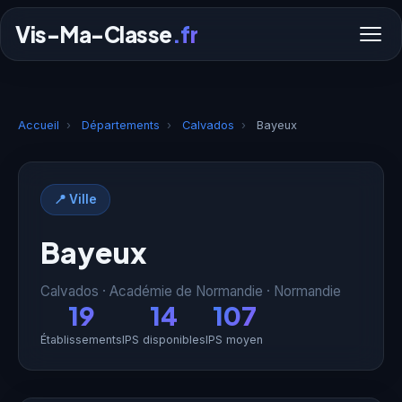
Vis-Ma-Classe
.fr
Accueil
›
Départements
›
Calvados
›
Bayeux
📍 Ville
Bayeux
Calvados · Académie de Normandie · Normandie
19
14
107
Établissements
IPS disponibles
IPS moyen