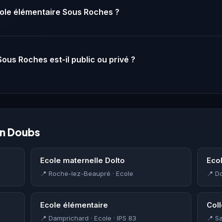
Ecole élémentaire Sous Roches ?
ous Roches est-il public ou privé ?
en Doubs
Ecole maternelle Dolto
Eco
📍 Roche-lez-Beaupré · Ecole
📍 D
Ecole élémentaire
Col
📍 Damprichard · Ecole · IPS 83
📍 S