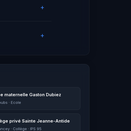
le maternelle Gaston Dubiez
oubs · Ecole
lège privé Sainte Jeanne-Antide
ancey · Collège · IPS 95