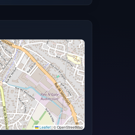
Leaflet
|
© OpenStreetMap