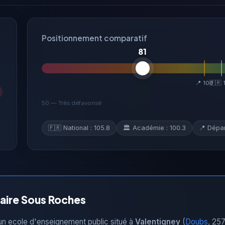
Positionnement comparatif
81
📍 100
🇫🇷 
50 — Très défavorisé
🇫🇷 National : 105.8
🏛 Académie : 100.3
📍 Dépar
aire Sous Roches
un ecole d'enseignement public situé à
Valentigney
(
Doubs
, 25