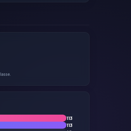
lasse.
113
113