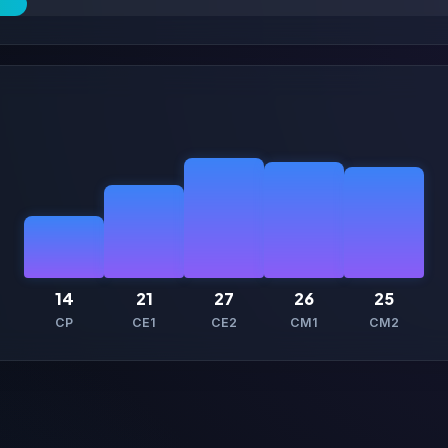
14
21
27
26
25
CP
CE1
CE2
CM1
CM2