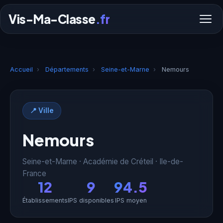
Vis-Ma-Classe
.fr
Accueil
›
Départements
›
Seine-et-Marne
›
Nemours
📍 Ville
Nemours
Seine-et-Marne · Académie de Créteil · Ile-de-
France
12
9
94.5
Établissements
IPS disponibles
IPS moyen