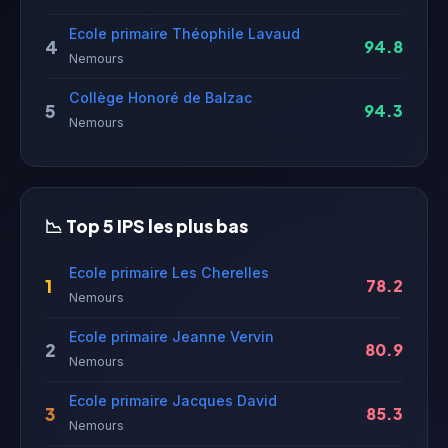
Ecole primaire Théophile Lavaud
4
94.8
Nemours
Collège Honoré de Balzac
5
94.3
Nemours
📉 Top 5 IPS les plus bas
Ecole primaire Les Cherelles
1
78.2
Nemours
Ecole primaire Jeanne Vervin
2
80.9
Nemours
Ecole primaire Jacques David
3
85.3
Nemours