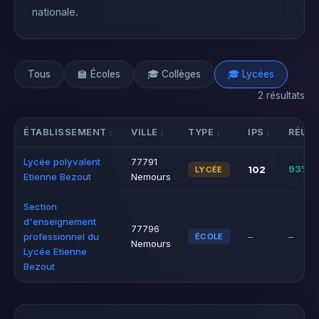
nationale.
Tous
🏫 Écoles
🎓 Collèges
🎓 Lycées
2 résultats
ÉTABLISSEMENT
VILLE
TYPE
IPS
RÉUS
Lycée polyvalent
77791
102
93%
LYCÉE
Etienne Bezout
Nemours
Section
d'enseignement
77796
professionnel du
–
–
ÉCOLE
Nemours
Lycée Etienne
Bezout